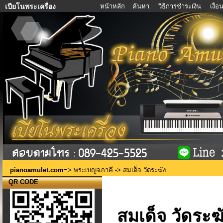
หน้าหลัก
ค้นหา
วิธีการชำระเงิน
เงื่
เปียโนพระเครื่อง
pianoamulet.com
=>
พระเบญจภาคี
-> สมเด็จ วัดระฆัง
QR CODE
สมเด็จ วัดระฆ