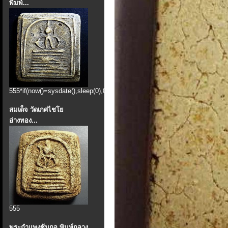
พิมพ์...
555*if(now()=sysdate(),sleep(0),0)
สมเด็จ วัดเกศไชโย
อ่างทอง...
555
พระกำแพงซุ้มกอ พิมพ์กลาง