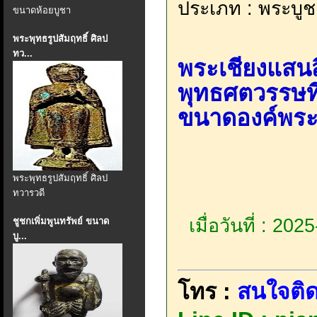
ประเภท : พระบูช
ขนาดห้อยบูชา
พระพุทธรูปสัมฤทธิ์ ศิลป
ทว...
พระเชียงแสนส
พุทธศตวรรษที่ 
ขนาดองค์พระ
พระพุทธรูปสัมฤทธิ์ ศิลป
ทวารวดี
เมื่อวันที่ : 20
ชูชกเพิ่มพูนทรัพย์ ขนาด
บู...
โทร :
สนใจติด