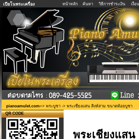
หน้าหลัก
ค้นหา
วิธีการชำระเงิน
เงื่
เปียโนพระเครื่อง
pianoamulet.com
=>
พระบูชา
-> พระเชียงแสน สิงห์สาม ขนาดห้อยบูชา
QR CODE
พระเชียงแสน 