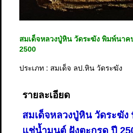
สมเด็จหลวงปู่หิน วัดระฆัง พิมพ์นาค
2500
ประเภท : สมเด็จ ลป.หิน วัดระฆัง
รายละเอียด
สมเด็จหลวงปู่หิน วัดระฆั
แช่น้ำมนต์ ฝังตะกรุด ปี 2