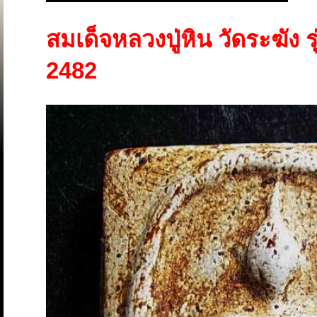
สมเด็จหลวงปู่หิน วัดระฆัง รุ
2482