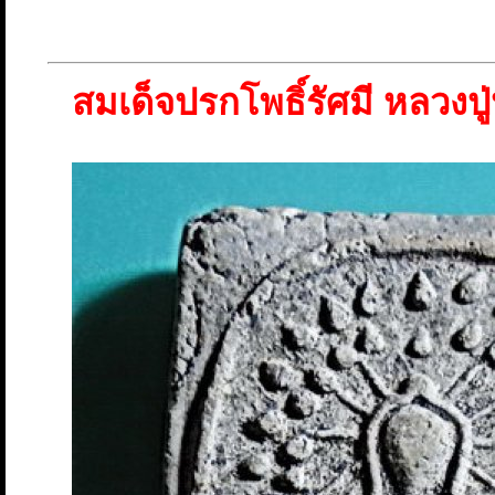
สมเด็จปรกโพธิ์รัศมี หลวงปู่