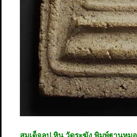
สมเด็จลป.หิน วัดระฆัง พิมพ์ฐานหมอ