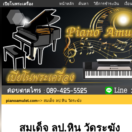
หน้าหลัก
ค้นหา
วิธีการชำระเงิน
เงื่
เปียโนพระเครื่อง
pianoamulet.com
=> สมเด็จ ลป.หิน วัดระฆัง
สมเด็จ ลป.หิน วัดระฆัง