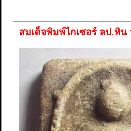
สมเด็จพิมพ์ไกเซอร์ ลป.หิน 