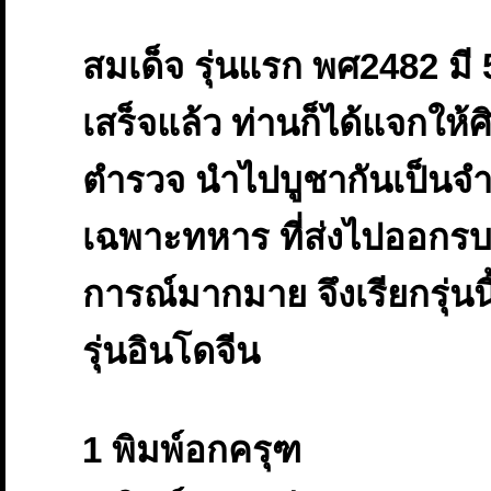
สมเด็จ รุ่นแรก พศ2482 มี 5 
เสร็จแล้ว ท่านก็ได้แจกให้
ตำรวจ นำไปบูชากันเป็น
เฉพาะทหาร ที่ส่งไปออกร
การณ์มากมาย จึงเรียกรุ่นน
รุ่นอินโดจีน
1 พิมพ์อกครุฑ