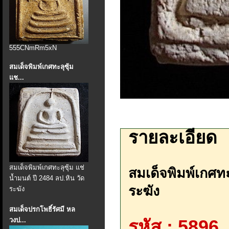
555CNmRm5xN
สมเด็จพิมพ์เกศทะลุซุ้ม
แช...
รายละเอียด
สมเด็จพิมพ์เกศทะลุซุ้ม แช่
สมเด็จพิมพ์เกศทะ
น้ำมนต์ ปี 2484 ลป.หิน วัด
ระฆัง
ระฆัง
สมเด็จปรกโพธิ์รัศมี หล
วงป...
รหัส : 5896