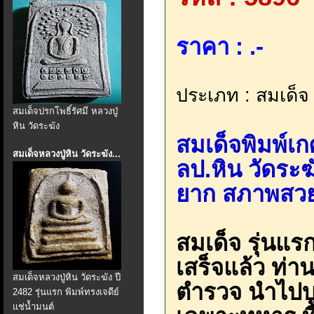
ราคา : .-
ประเภท : สมเด็จ 
สมเด็จปรกโพธิ์รัศมี หลวงปู่
หิน วัดระฆัง
สมเด็จพิมพ์เก
สมเด็จหลวงปู่หิน วัดระฆัง...
ลป.หิน วัดระ
ยาก สภาพสว
สมเด็จ รุ่นแรก
เสร็จแล้ว ท่า
สมเด็จหลวงปู่หิน วัดระฆัง ปี
ตำรวจ นำไปบ
2482 รุ่นแรก พิมพ์ทรงเจดีย์
แช่น้ำมนต์