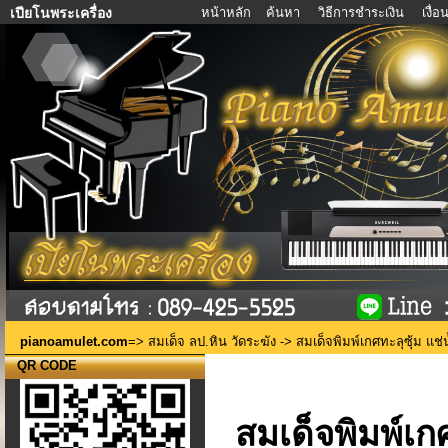
หน้าหลัก
ค้นหา
วิธีการชำระเงิน
เงื่
เปียโนพระเครื่อง
pianoamulet.com
=>
สมเด็จ ลป.หิน วัดระฆัง
-> สมเด็จพิมพ์เกศทะลุซุ้ม แช่น
QR CODE
สมเด็จพิมพ์เกศ