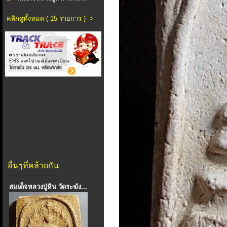
คลิกดูทั้งหมด ( 15 รายการ ) ->
อื่นๆที่คล้ายกัน
สมเด็จหลวงปู่หิน วัดระฆัง...