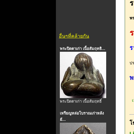
ร
พร
ร
อื่นๆที่คล้ายกัน
ร
พระปิดตาเก่า เนื้อสัมฤทธิ...
ปร
พ
เม
พระปิดตาเก่า เนื้อสัมฤทธิ์
เหรียญหล่อโบราณเก่าหลัง
ยั...
โ
L