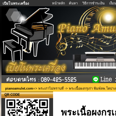
หน้าหลัก
ค้นหา
วิธีการชำระเงิน
เงื่
เปียโนพระเครื่อง
pianoamulet.com
=>
พระเก่าไม่ทราบที่
-> พระเนื้อผงกรุเก่า พิมพ์ลพ.โตปา
QR CODE
พระเนื้อผงกรุ