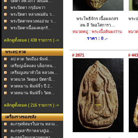
ปิดตา ลพ.แก้ว วัดบ่อฝ...
พระปิดตา กรุอัมพวา
พระปิดตา หลวงพ่อผัน ว...
พระโพธิจักร เนื้อผงเกสร
พระปร
พระปิดตาหลวงพ่ออ่วม ว...
ลพ.ลี วัดอโศการา...
พระปิดตาเนื้อผงคลุกรั...
หมวดหมู่ : พระเนื้อดินผงว่าน
หมวดหม
ราคา : 0 .-
คลิกดูทั้งหมด ( 438 รายการ ) ->
พระลป.ทวด
# 2871
# 443
ลป.ทวด วัดเมือง พิมพ์...
เหรียญเม็ดแตง บล็อกหน...
เหรียญเสมาหัวโต หลวงพ...
ทวดนวล วัดตุยง ปัตตานี...
ทวดหมาน พิมพ์จิ๋ว ปี 2...
ทวดหมาน พิมพ์จิ๋ว วัดท...
คลิกดูทั้งหมด ( 216 รายการ ) ->
เครื่องรางของขลัง
ตะกรุดพิสมรใบลาน หลวง...
ตะกรุดสาริกาหลวงปู่เอ...
ตะกรุดโทนมหาอุดมหา