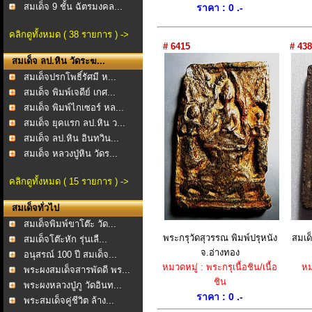
สมเด็จ 9 ชั้น ฉัตรมงคล...
ราคา : 0 .-
คลิกดูทั้งหมด ( 38 รายการ ) ->
# 6415
# 438
สมเด็จ ลป.หิน วัดระฆ...
สมเด็จปรกโพธิ์รัศมี ห...
สมเด็จ พิมพ์เจดีย์ เกศ...
สมเด็จ พิมพ์ไกเซอร์ หล...
สมเด็จ ยุคแรก ลป.หิน ว...
สมเด็จ ลป.หิน อินทวิน...
สมเด็จ หลวงปู่หิน วัดร...
คลิกดูทั้งหมด ( 15 รายการ ) ->
สมเด็จทั่วไป
สมเด็จพิมพ์ขาโต๊ะ วัด...
พระกรุวัดสุวรรณ พิมพ์ปรุหนัง
สมเด็
สมเด็จโต๊ะหัก รุ่นเลื...
จ.อ่างทอง
อนุสรณ์ 100 ปี สมเด็จ...
หมวดหมู่ : พระกรุเนื้อชิน/เนื้อ
หม
พระผงสมเด็จสารพัดดี พร...
ชิน
พระผงหลวงปู่ภู วัดอินท...
ราคา : 0 .-
พระสมเด็จคู่ชีวิต ล้าง...