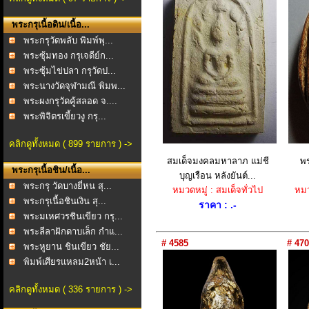
พระกรุเนื้อดิน/เนื้อ...
พระกรุวัดพลับ พิมพ์พุ...
พระซุ้มทอง กรุเจดีย์ก...
พระซุ้มไข่ปลา กรุวัดป...
พระนางวัดจุฬามณี พิมพ...
พระผงกรุวัดคู้สลอด จ....
พระพิจิตรเขี้ยวงู กรุ...
คลิกดูทั้งหมด ( 899 รายการ ) ->
สมเด็จมงคลมหาลาภ แม่ชี
พร
พระกรุเนื้อชิน/เนื้อ...
บุญเรือน หลังยันต์...
พระกรุ วัดบางยี่หน สุ...
หมวดหมู่ : สมเด็จทั่วไป
หมว
พระกรุเนื้อชินเงิน สุ...
ราคา : .-
พระมเหศวรชินเขียว กรุ...
พระลีลาฝักดาบเล็ก กำแ...
# 4585
# 470
พระหูยาน ชินเขียว ชัย...
พิมพ์เศียรแหลม2หน้า เ...
คลิกดูทั้งหมด ( 336 รายการ ) ->