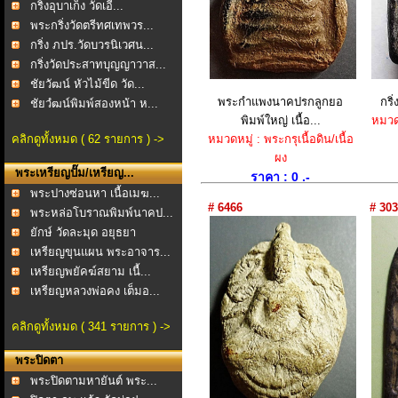
กริ่งอุบาเก็ง วัดเอี่...
พระกริ่งวัดตรีทศเทพวร...
กริ่ง ภปร.วัดบวรนิเวศน...
กริ่งวัดประสาทบุญญาวาส...
ชัยวัฒน์ หัวไม้ขีด วัด...
พระกำแพง​นาคปรกลูกยอ​
กริ
ชัยวํฒน์พิมพ์สองหน้า ห...
พิมพ์​ใหญ่​ เนื้อ​...
หมวดห
คลิกดูทั้งหมด ( 62 รายการ ) ->
หมวดหมู่ : พระกรุเนื้อดิน/เนื้อ
ผง
พระเหรียญปั๊ม/เหรียญ...
ราคา : 0 .-
พระปางซ่อนหา เนื้อเมฆ...
# 6466
# 303
พระหล่อโบราณพิมพ์นาคป...
ยักษ์ วัดละมุด อยุธยา
เหรียญขุนแผน พระอาจาร...
เหรียญพยัคฆ์สยาม เนื้...
เหรียญหลวงพ่อคง เต็มอ...
คลิกดูทั้งหมด ( 341 รายการ ) ->
พระปิดตา
พระปิดตามหายันต์ พระ...