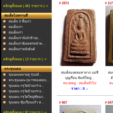
# 2973
# 117
คลิกดูทั้งหมด ( 461 รายการ ) ->
สมเด็จไม่ทราบที่
สมเด็จ 3 ชั้นเก่า
สมเด็จเก่า
สมเด็จเก่า
สมเด็จเก่านั่งบัวข้างอ...
สมเด็จเก่าฝังเพชรหน้าท...
สมเด็จเก่าหลังยันต์
คลิกดูทั้งหมด ( 13 รายการ ) ->
พระขุนแผน
สมเด็จมงคลมหาลาภ แม่ชี
สม
ขุนแผนพลายคู่ รุ่นปลั...
บุญเรือน พิมพ์ใหญ่...
ย
พระขุนแผน-กุมารทองสมบ...
หมวดหมู่ : สมเด็จทั่วไป
หม
ขุนแผน กรุวัดบ้านกร่าง...
ราคา : 0 .-
ขุนแผน กรุวัดบ้านกร่าง...
ขุนแผน กรุวัดใหญ่ชัยมง...
ขุนแผน ซุ้มเรือนแก้ว ห...
# 807
# 647
คลิกดูทั้งหมด ( 97 รายการ ) ->