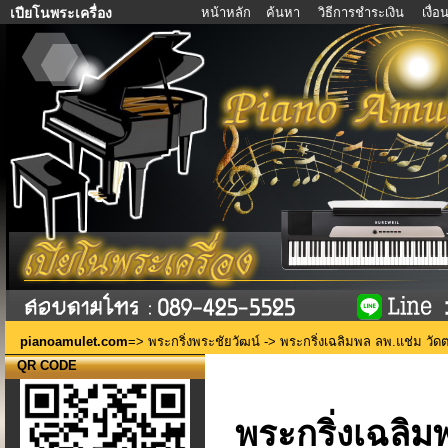
หน้าหลัก
ค้นหา
วิธีการชำระเงิน
เงื่
เปียโนพระเครื่อง
pianoamulet.com
=>
พระกริ่งพระชัยวัฒน์
-> พระกริ่งเฉลิมพล ลพ.แช่ม วัด
QR CODE
พระกริ่งเฉลิม