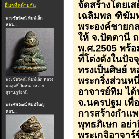
จัดสร้างโดยเส
อื่นๆที่คล้ายกัน
เฉลิมพล ฑิฆัมพ
พระชัยวัฒน์ พิมพ์เล็ก
พระองค์ชายกลาง
หลว...
ให้ จ.ปัตตานี 
พ.ศ.2505 พร้อม
ที่โด่งดังในปั
ทรงเป็นศิษย์ ห
พระกริ่งส่วนหนึ
พระชัยวัฒน์ พิมพ์เล็ก หลวง
พ่อสุทธิ์ วัดหนองหวาย
อาจารย์ทิม ได
สุราษฎร์ธานี
จ.นครปฐม เพื่อ
พระชัยวัฒน์ พิมพ์ใหญ่
การสร้างกำแพง
หลว...
พุทธภิเษก อย่าย
พระเกจิอาจาร์