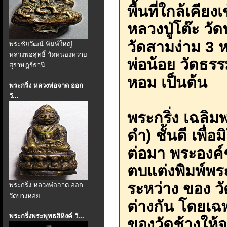
พื้นที่ใกล้เคีย
หลวงปู่โต๊ะ วั
วัดสามง่าม 3 ห
พระชัยวัฒน์ พิมพ์ใหญ่
หลวงพ่อสุทธิ์ วัดหนองหวาย
พ่อน้อย วัดธร
สุราษฎร์ธานี
หอม เป็นต้น
พระกริ่ง หลวงพ่อจาด ออก
วั...
พระกริ่ง เฉลิม
ดำ) ชั้นดี เพื
ต่อมา พระองค์ช
ตบแต่งพิมพ์พระ
ระหว่าง ของ วั
พระกริ่ง หลวงพ่อจาด ออก
วัดบางหอย
ต่างกัน โดยเฉพ
พระกริ่งพระพุทธสิหิงค์ วั...
ของวัดช้างให