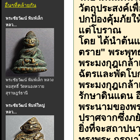
อื่นๆที่คล้ายกัน
วัตถุประสงค์เพื
ปกป้องคุ้มภัย
พระชัยวัฒน์ พิมพ์เล็ก
หลว...
แต่โบราณ
โดย ได้นำต้น
ตราย" พระพุท
พระมงกุฎเกล้าเ
ฉัตรและพัดโบก
พระชัยวัฒน์ พิมพ์เล็ก หลวง
พระมงกุฎเกล้าเจ
พ่อสุทธิ์ วัดหนองหวาย
รักษาดินแดน อ
สุราษฎร์ธานี
พระนามของพระ
พระชัยวัฒน์ พิมพ์ใหญ่
หลว...
ปราศจากซึ่งภย
ยิ่งที่จะสถาปน
ทรงพระ กรุณาโ