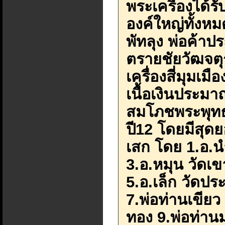
พระเครื่องได้รั
องค์ใหญ่ทั้งห
พัทลุง พ่อค้า
ตรายชัยวัฒจตุ
เครื่องสี่มุมเ
เนื้อเงินประมา
สมโภชพระพุทธน
ปี12 โดยมีสุด
เสก โดย 1.อ.น
3.อ.หมุน วัดเ
5.อ.เล็ก วัดประ
7.พ่อท่านเขียว
ทอง 9.พ่อท่านม