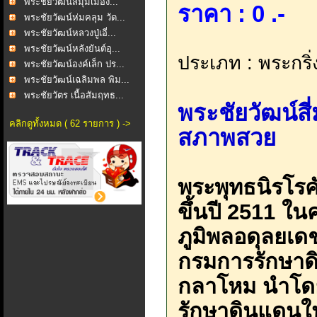
พระชัยวัฒน์สี่มุมเมือง...
ราคา : 0 .-
พระชัยวัฒน์ห่มคลุม วัด...
พระชัยวัฒน์หลวงปู่เอี่...
พระชัยวัฒน์หลังยันต์อุ...
ประเภท : พระกริ่
พระชัยวัฒน์องค์เล็ก ปร...
พระชัยวัฒน์เฉลิมพล พิม...
พระชัยวัตร เนื้อสัมฤทธ...
พระชัยวัฒน์สี
คลิกดูทั้งหมด ( 62 รายการ ) ->
สภาพสวย
พระพุทธนิรโรคั
ขึ้นปี 2511 ในค
ภูมิพลอดุลยเด
กรมการรักษาด
กลาโหม นำโดย
รักษาดินแดนใน