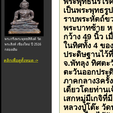
พระพุทธนิรโรค
เป็นพระพุทธรู
ราบพระหัตถ์ข
พระบาทซ้าย ห
กว้าง 49 นิ้ว เ
พระกริ่งพระพุทธสิหิงค์ วัด
ในทิศทั้ง 4 ข
พระสิงห์ เชียงใหม่ ปี 2516
กล่องเดิม
ประดิษฐานไว้ที
คลิกเพื่อดูทั้งหมด ->
จ.พัทลุง ทิศตะว
ตะวันออกประดิ
ภาคกลาง3ครั้ง
เดี่ยวโดยท่านเจ
เสกหมู่มีเกจิท
หลวงปู่โต๊ะ วัด