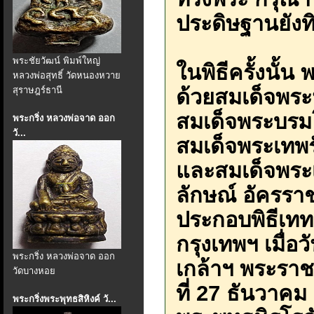
ประดิษฐานยังทิ
พระชัยวัฒน์ พิมพ์ใหญ่
ในพิธีครั้งนั้น
หลวงพ่อสุทธิ์ วัดหนองหวาย
สุราษฎร์ธานี
ด้วยสมเด็จพระน
สมเด็จพระบรม
พระกริ่ง หลวงพ่อจาด ออก
วั...
สมเด็จพระเทพ
และสมเด็จพระเ
ลักษณ์ อัครรา
ประกอบพิธีเท
กรุงเทพฯ เมื่อ
พระกริ่ง หลวงพ่อจาด ออก
เกล้าฯ พระราชท
วัดบางหอย
ที่ 27 ธันวาคม
พระกริ่งพระพุทธสิหิงค์ วั...