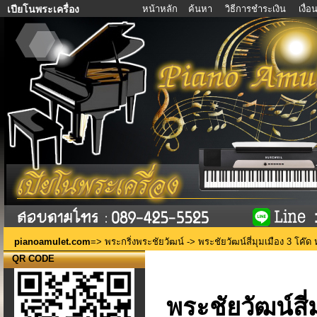
หน้าหลัก
ค้นหา
วิธีการชำระเงิน
เงื่
เปียโนพระเครื่อง
pianoamulet.com
=>
พระกริ่งพระชัยวัฒน์
-> พระชัยวัฒน์สี่มุมเมือง 3 โค๊ด
QR CODE
พระชัยวัฒน์สี่