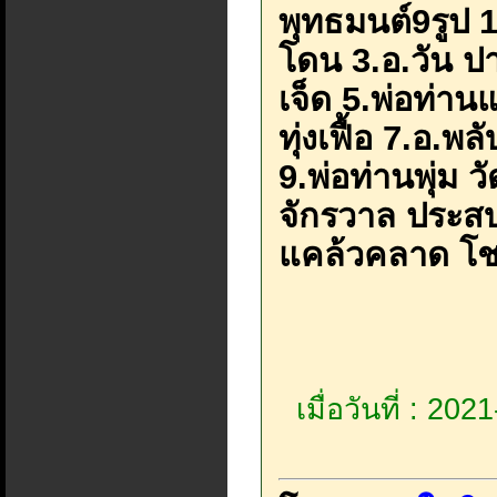
พุทธมนต์9รูป 
โดน 3.อ.วัน ป
เจ็ด 5.พ่อท่านแ
ทุ่งเฟื้อ 7.อ.พ
9.พ่อท่านพุ่ม ว
จักรวาล ประส
แคล้วคลาด โช
เมื่อวันที่ : 20