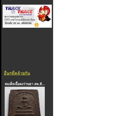
อื่นๆที่คล้ายกัน
สมเด็จเนื้อผงว่านยา ลพ.สั...