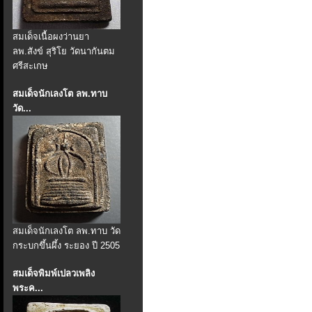
สมเด็จเนื้อผงว่านยา
ลพ.สังข์ สุริโย วัดนากันตม
ศรีสะเกษ
สมเด็จนักเลงโต ลพ.ทาบ
วัด...
สมเด็จนักเลงโต ลพ.ทาบ วัด
กระบกขึ้นผึ้ง ระยอง ปี 2505
สมเด็จพิมพ์เปลวเพลิง
พระค...