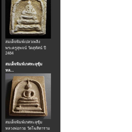
สมเด็จพิมพ์เปลวเพลิง
พระครูสุพจน์ วัดสุทัศน์ ปี
2484
สมเด็จพิมพ์เกศทะลุซุ้ม
หล...
สมเด็จพิมพ์เกศทะลุซุ้ม
หลวงพ่อกวย วัดโฆสิตาราม