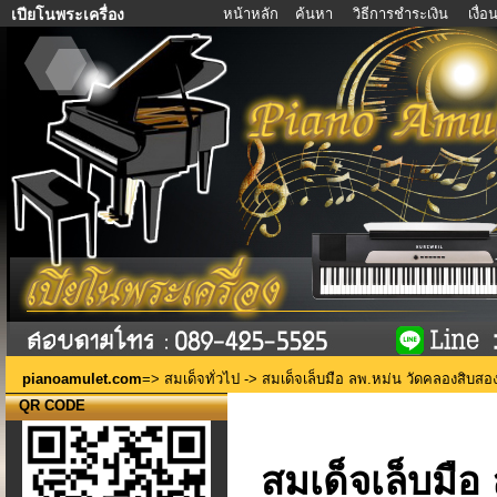
หน้าหลัก
ค้นหา
วิธีการชำระเงิน
เงื่
เปียโนพระเครื่อง
pianoamulet.com
=>
สมเด็จทั่วไป
-> สมเด็จเล็บมือ ลพ.หม่น วัดคลองสิบสอ
QR CODE
สมเด็จเล็บมือ