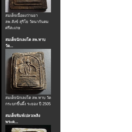
สมเด็จเนื้อผงว่านยา
ลพ.สังข์ สุริโย วัดนากันตม
ศรีสะเกษ
สมเด็จนักเลงโต ลพ.ทาบ
วัด...
สมเด็จนักเลงโต ลพ.ทาบ วัด
กระบกขึ้นผึ้ง ระยอง ปี 2505
สมเด็จพิมพ์เปลวเพลิง
พระค...