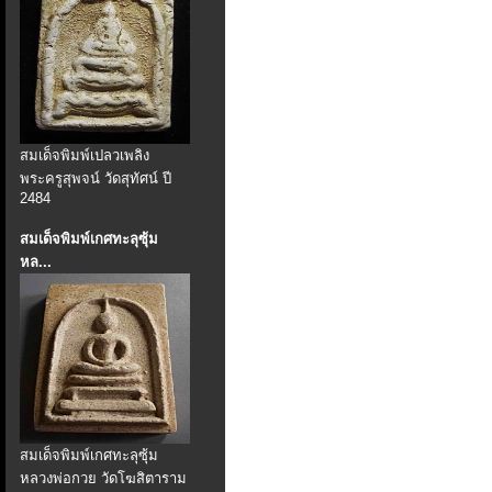
สมเด็จพิมพ์เปลวเพลิง
พระครูสุพจน์ วัดสุทัศน์ ปี
2484
สมเด็จพิมพ์เกศทะลุซุ้ม
หล...
สมเด็จพิมพ์เกศทะลุซุ้ม
หลวงพ่อกวย วัดโฆสิตาราม