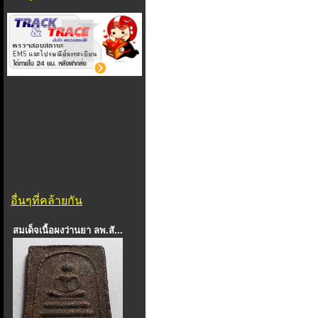
อื่นๆที่คล้ายกัน
สมเด็จเนื้อผงว่านยา ลพ.สั...