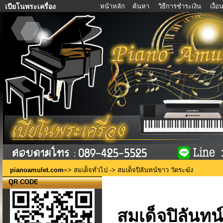
หน้าหลัก
ค้นหา
วิธีการชำระเงิน
เงื่
เปียโนพระเครื่อง
pianoamulet.com
=>
สมเด็จทั่วไป
-> สมเด็จปิลันทน์ขาว วัดระฆัง
QR CODE
สมเด็จปิลันทน