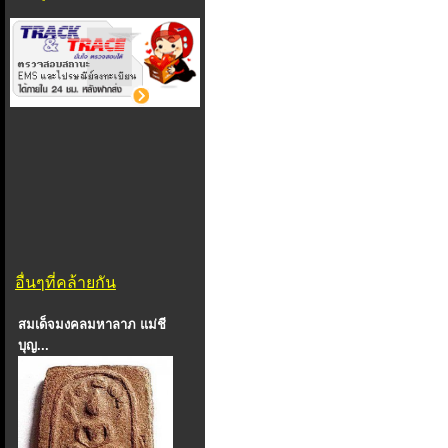
อื่นๆที่คล้ายกัน
สมเด็จมงคลมหาลาภ แม่ชี
บุญ...