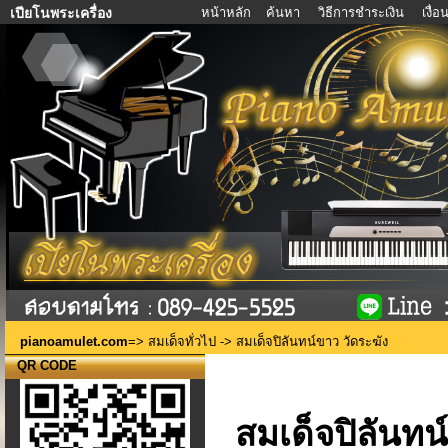
หน้าหลัก
ค้นหา
วิธีการชำระเงิน
เงื่
เปียโนพระเครื่อง
pianoamulet.com
=>
สมเด็จทั่วไป
-> สมเด็จปิลันทน์ขาว วัดระฆัง
QR CODE
สมเด็จปิลันทน