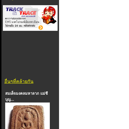
อื่นๆที่คล้ายกัน
สมเด็จมงคลมหาลาภ แม่ชี
บุญ...