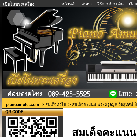
หน้าหลัก
ค้นหา
วิธีการชำระเงิน
เงื่
เปียโนพระเครื่อง
pianoamulet.com
=>
สมเด็จทั่วไป
-> สมเด็จคะแนน พระครูลมูล วัดสุทัศน์ ป
QR CODE
สมเด็จคะแนน พ