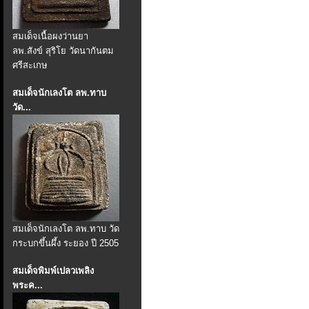
สมเด็จเนื้อผงว่านยา
ลพ.สังข์ สุริโย วัดนากันตม
ศรีสะเกษ
สมเด็จนักเลงโต ลพ.ทาบ
วัด...
สมเด็จนักเลงโต ลพ.ทาบ วัด
กระบกขึ้นผึ้ง ระยอง ปี 2505
สมเด็จพิมพ์เปลวเพลิง
พระค...