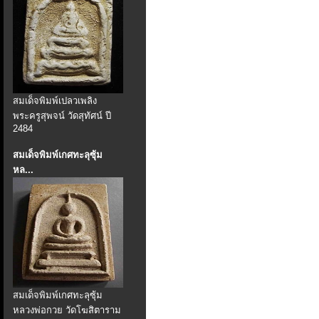
สมเด็จพิมพ์เปลวเพลิง
พระครูสุพจน์ วัดสุทัศน์ ปี
2484
สมเด็จพิมพ์เกศทะลุซุ้ม
หล...
สมเด็จพิมพ์เกศทะลุซุ้ม
หลวงพ่อกวย วัดโฆสิตาราม