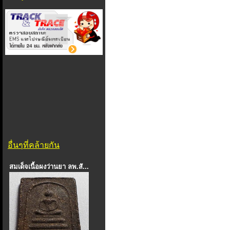
อื่นๆที่คล้ายกัน
สมเด็จเนื้อผงว่านยา ลพ.สั...