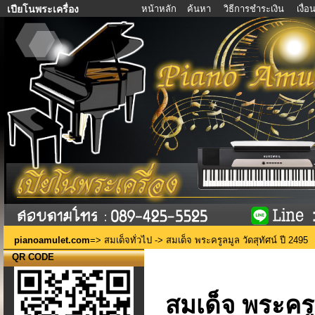
หน้าหลัก
ค้นหา
วิธีการชำระเงิน
เงื่
เปียโนพระเครื่อง
pianoamulet.com
=>
สมเด็จทั่วไป
-> สมเด็จ พระครูลมูล วัดสุทัศน์ ปี 2495
QR CODE
สมเด็จ พระครูล