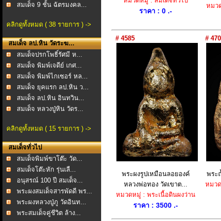
หมวดหมู่ : สมเด็จทั่วไป
สมเด็จ 9 ชั้น ฉัตรมงคล...
หมวดห
ราคา : 0 .-
คลิกดูทั้งหมด ( 38 รายการ ) ->
# 4585
# 470
สมเด็จ ลป.หิน วัดระฆ...
สมเด็จปรกโพธิ์รัศมี ห...
สมเด็จ พิมพ์เจดีย์ เกศ...
สมเด็จ พิมพ์ไกเซอร์ หล...
สมเด็จ ยุคแรก ลป.หิน ว...
สมเด็จ ลป.หิน อินทวิน...
สมเด็จ หลวงปู่หิน วัดร...
คลิกดูทั้งหมด ( 15 รายการ ) ->
สมเด็จทั่วไป
สมเด็จพิมพ์ขาโต๊ะ วัด...
สมเด็จโต๊ะหัก รุ่นเลื...
พระผงรูปเหมือนลอยองค์
พระถ้
อนุสรณ์ 100 ปี สมเด็จ...
หลวงพ่อทอง วัดเขาต...
หมวดหม
พระผงสมเด็จสารพัดดี พร...
หมวดหมู่ : พระเนื้อดินผงว่าน
พระผงหลวงปู่ภู วัดอินท...
ราคา : 3500 .-
พระสมเด็จคู่ชีวิต ล้าง...