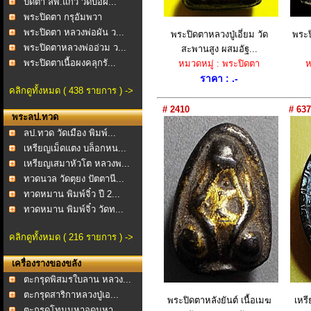
ปิดตา ลพ.แก้ว วัดบ่อฝ...
พระปิดตา กรุอัมพวา
พระปิดตา หลวงพ่อผัน ว...
พระปิดตาหลวงปู่เอี่ยม วัด
พระป
พระปิดตาหลวงพ่ออ่วม ว...
สะพานสูง ผสมอัฐ...
พระปิดตาเนื้อผงคลุกรั...
หมวดหมู่ : พระปิดตา
ห
ราคา : .-
คลิกดูทั้งหมด ( 438 รายการ ) ->
# 2410
# 637
พระลป.ทวด
ลป.ทวด วัดเมือง พิมพ์...
เหรียญเม็ดแตง บล็อกหน...
เหรียญเสมาหัวโต หลวงพ...
ทวดนวล วัดตุยง ปัตตานี...
ทวดหมาน พิมพ์จิ๋ว ปี 2...
ทวดหมาน พิมพ์จิ๋ว วัดท...
คลิกดูทั้งหมด ( 216 รายการ ) ->
เครื่องรางของขลัง
ตะกรุดพิสมรใบลาน หลวง...
ตะกรุดสาริกาหลวงปู่เอ...
พระปิดตาหลังยันต์ เนื้อเมฆ
เหร
ตะกรุดโทนมหาอุดมหา