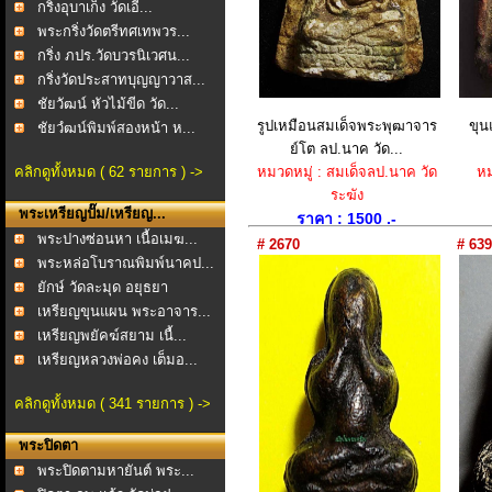
กริ่งอุบาเก็ง วัดเอี่...
พระกริ่งวัดตรีทศเทพวร...
กริ่ง ภปร.วัดบวรนิเวศน...
กริ่งวัดประสาทบุญญาวาส...
ชัยวัฒน์ หัวไม้ขีด วัด...
รูปเหมือนสมเด็จพระพุฒาจาร
ขุน
ชัยวํฒน์พิมพ์สองหน้า ห...
ย์โต ลป.นาค วัด...
คลิกดูทั้งหมด ( 62 รายการ ) ->
หมวดหมู่ : สมเด็จลป.นาค วัด
หม
ระฆัง
พระเหรียญปั๊ม/เหรียญ...
ราคา : 1500 .-
พระปางซ่อนหา เนื้อเมฆ...
# 2670
# 639
พระหล่อโบราณพิมพ์นาคป...
ยักษ์ วัดละมุด อยุธยา
เหรียญขุนแผน พระอาจาร...
เหรียญพยัคฆ์สยาม เนื้...
เหรียญหลวงพ่อคง เต็มอ...
คลิกดูทั้งหมด ( 341 รายการ ) ->
พระปิดตา
พระปิดตามหายันต์ พระ...