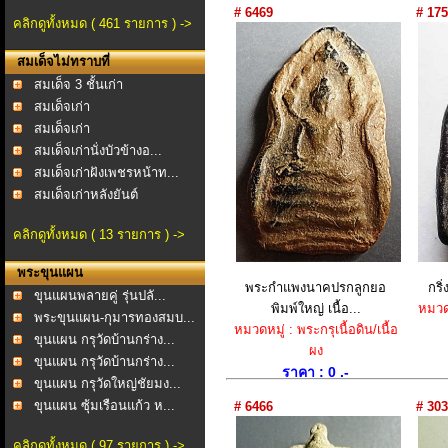
# 6469
# 175
คลิกดูทั้งหมด ( 461 รายการ ) ->
สมเด็จไม่ทราบที่
สมเด็จ 3 ชั้นเก่า
สมเด็จเก่า
สมเด็จเก่า
สมเด็จเก่านั่งบัวข้างอ...
สมเด็จเก่าฝังเพชรหน้าท...
สมเด็จเก่าหลังยันต์
คลิกดูทั้งหมด ( 13 รายการ ) ->
พระขุนแผน
พระกำแพง​นาคปรกลูกยอ​
กริ
ขุนแผนพลายคู่ รุ่นปลั...
พิมพ์​ใหญ่​ เนื้อ​...
หมวดห
พระขุนแผน-กุมารทองสมบ...
หมวดหมู่ : พระกรุเนื้อดิน/เนื้อ
ขุนแผน กรุวัดบ้านกร่าง...
ผง
ขุนแผน กรุวัดบ้านกร่าง...
ราคา : 0 .-
ขุนแผน กรุวัดใหญ่ชัยมง...
ขุนแผน ซุ้มเรือนแก้ว ห...
# 6466
# 303
คลิกดูทั้งหมด ( 97 รายการ ) ->