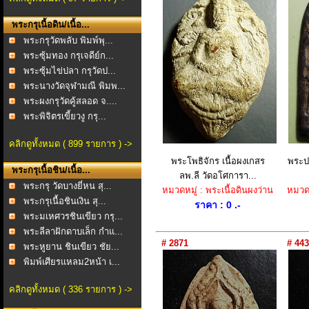
พระกรุเนื้อดิน/เนื้อ...
พระกรุวัดพลับ พิมพ์พุ...
พระซุ้มทอง กรุเจดีย์ก...
พระซุ้มไข่ปลา กรุวัดป...
พระนางวัดจุฬามณี พิมพ...
พระผงกรุวัดคู้สลอด จ....
พระพิจิตรเขี้ยวงู กรุ...
คลิกดูทั้งหมด ( 899 รายการ ) ->
พระโพธิจักร เนื้อผงเกสร
พระปร
พระกรุเนื้อชิน/เนื้อ...
ลพ.ลี วัดอโศการา...
พระกรุ วัดบางยี่หน สุ...
หมวดหมู่ : พระเนื้อดินผงว่าน
หมวดหม
พระกรุเนื้อชินเงิน สุ...
ราคา : 0 .-
พระมเหศวรชินเขียว กรุ...
พระลีลาฝักดาบเล็ก กำแ...
# 2871
# 443
พระหูยาน ชินเขียว ชัย...
พิมพ์เศียรแหลม2หน้า เ...
คลิกดูทั้งหมด ( 336 รายการ ) ->